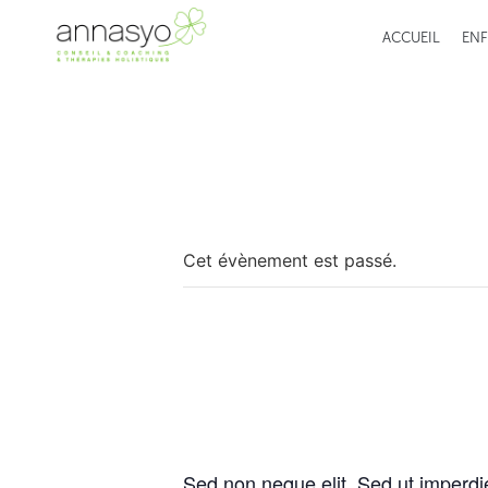
ACCUEIL
ENF
« Tous les Évènements
Cet évènement est passé.
Event Four
août 18, 2015
-
février 18, 2016
Sed non neque elit. Sed ut imperdi