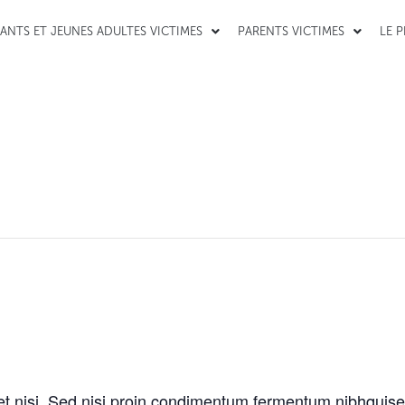
ANTS ET JEUNES ADULTES VICTIMES
PARENTS VICTIMES
LE 
et nisi. Sed nisi proin condimentum fermentum nibhquise 