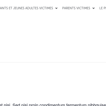
ANTS ET JEUNES ADULTES VICTIMES
PARENTS VICTIMES
LE 
et nisi. Sed nisi proin condimentum fermentum nibhquise 