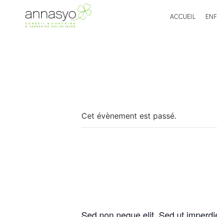
ACCUEIL
ENF
« Tous les Évènements
Cet évènement est passé.
Event Four
août 25, 2015
-
février 25, 2016
Sed non neque elit. Sed ut imperdi