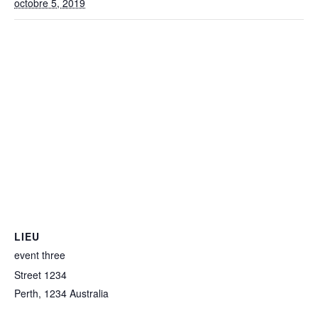
octobre 5, 2019
LIEU
event three
Street 1234
Perth
,
1234
Australia
+ Google Map