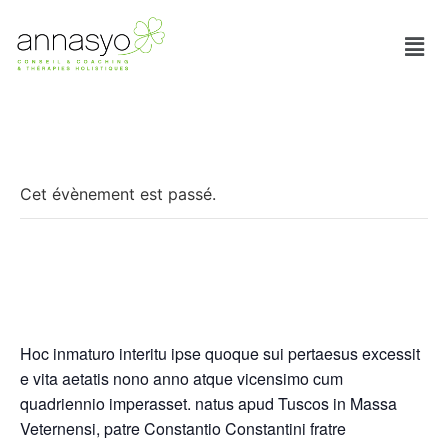
« Tous les Évènements
Cet évènement est passé.
Trèfle Atelier gestion du stress
décembre 14, 2020
Hoc inmaturo interitu ipse quoque sui pertaesus excessit
e vita aetatis nono anno atque vicensimo cum
quadriennio imperasset. natus apud Tuscos in Massa
Veternensi, patre Constantio Constantini fratre