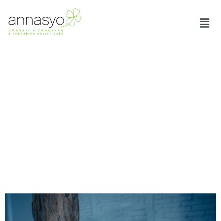
Étiquette :
pervers
narcissique
separation
Pervers Narcissiques et
séparations : du côté des
parents victimes